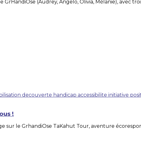
e GrHandiOse (Audrey, Angelo, Olivia, Mélanie), avec tro
bilisation
decouverte
handicap
accessibilite
initiative pos
ous !
ge sur le GrhandiOse TaKahut Tour, aventure écorespon