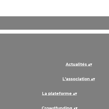
Actualités
▴
▾
L'association
▴
▾
La plateforme
▴
▾
Crowdfunding
▴
▾