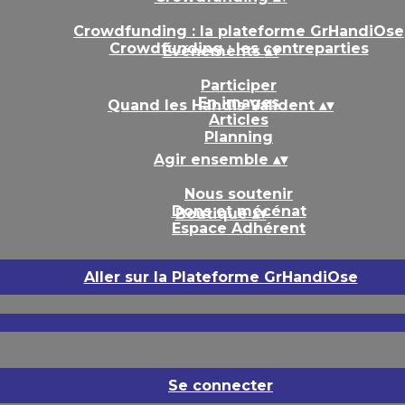
Crowdfunding : la plateforme GrHandiOse
Crowdfunding : les contreparties
Événements
▴
▾
Participer
En images
Quand les Handis Valident
▴
▾
Articles
Planning
Agir ensemble
▴
▾
Nous soutenir
Dons et mécénat
Boutique
▴
▾
Espace Adhérent
Aller sur la Plateforme GrHandiOse
Se connecter