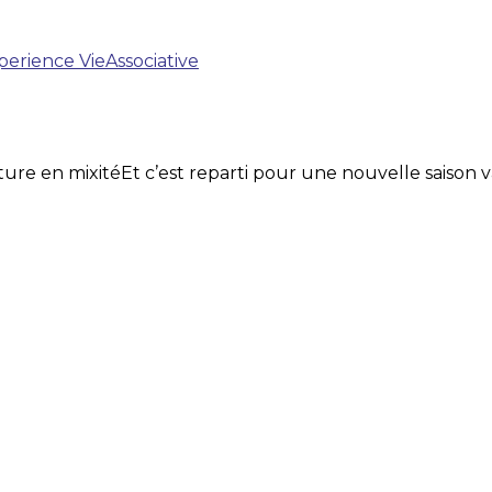
perience
VieAssociative
re en mixitéEt c’est reparti pour une nouvelle saison va