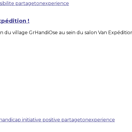
ibilite
partagetonexperience
pédition !
ion du village GrHandiOse au sein du salon Van Expéditio
handicap
initiative positive
partagetonexperience