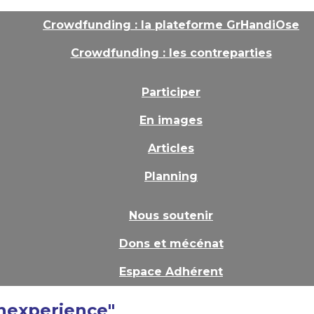
Crowdfunding : la plateforme GrHandiOse
Crowdfunding : les contreparties
Participer
En images
Articles
Planning
Nous soutenir
Dons et mécénat
Espace Adhérent
onexperience"