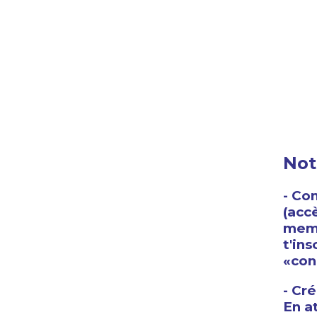
Noti
- Con
(acc
memb
t'in
«con
- Cr
En a