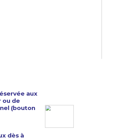
 réservée aux
r ou de
nnel (bouton
ux dès à