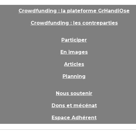
Crowdfunding : la plateforme GrHandiOse
Crowdfunding : les contreparties
Participer
En images
Articles
Planning
Nous soutenir
Dons et mécénat
Espace Adhérent