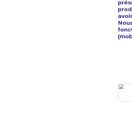
prés
prod
avoi
Nous
fonc
(mobi