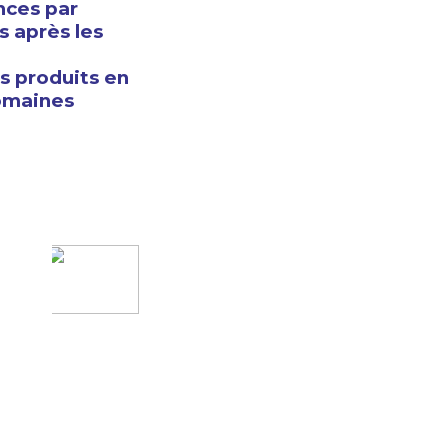
nces par
s après les
s produits en
domaines