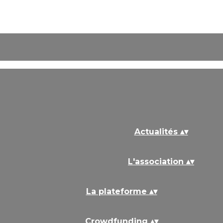
Actualités
▴
▾
L'association
▴
▾
La plateforme
▴
▾
Crowdfunding
▴
▾