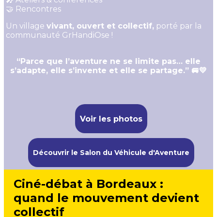
🤝 Rencontres
Un village
vivant, ouvert et collectif,
porté par la
communauté GrHandiOse !
“Parce que l’aventure ne se limite pas… elle
s’adapte, elle s’invente et elle se partage.” 🚐💛
Voir les photos
Découvrir le Salon du Véhicule d'Aventure
Ciné-débat à Bordeaux :
quand le mouvement devient
collectif