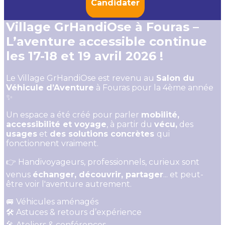
Candidater
Village GrHandiOse à Fouras –
L’aventure accessible continue
les 17-18 et 19 avril 2026 !
Le Village GrHandiOse est revenu au
Salon du
Véhicule d’Aventure
à Fouras pour la 4ème année
✨
Un espace a été créé pour parler
mobilité,
accessibilité et voyage
, à partir du
vécu,
des
usages
et
des solutions concrètes
qui
fonctionnent vraiment.
👉 Handivoyageurs, professionnels, curieux sont
venus
échanger, découvrir, partager
... et peut-
être voir l'aventure autrement.
🚐 Véhicules aménagés
🛠️ Astuces & retours d’expérience
🎤 Ateliers & conférences