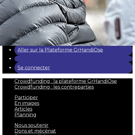
Articles
Planning
Quand les Handis Valident
▴
▾
Agir ensemble
▴
▾
Nous soutenir
Dons et mécénat
Espace Adhérent
Boutique
▴
▾
Aller sur la Plateforme GrHandiOse
Se connecter
Crowdfunding : la plateforme GrHandiOse
Crowdfunding : les contreparties
Participer
En images
Articles
Planning
Nous soutenir
Dons et mécénat