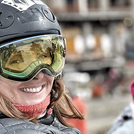
Exporter les lignes sélectionnées
Exporter toutes les colonnes
Exporter uniquement les colonnes affichées
Menu
Ajoutez un logo, un bouton, des réseaux sociaux
Cliquez pour éditer
Actualités
▴
▾
L'association
▴
▾
La plateforme
▴
▾
Crowdfunding
▴
▾
Crowdfunding : la plateforme GrHandiOse
Crowdfunding : les contreparties
Événements
▴
▾
Participer
En images