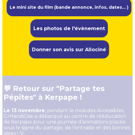
Le mini site du film (bande annonce, infos, dates... )
Les photos de l'évènement
Donner son avis sur Allociné
💬 Retour sur "Partage tes
Pépites" à Kerpape !
Le 13 novembre
, pendant le mois des Accessibles,
GrHandiOse a débarqué au centre de rééducation
de Kerpape pour une journée d’animations placée
sous le signe du partage, de l’entraide et des bonnes
idées ! 💡