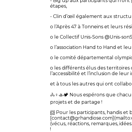
- Big up aux participants qui n’ont
étapes,
- Clin d’œil également aux structu
o l’Après 47 à Tonneins et leurs rés
o le Collectif Unis-Sons @Unis-sonS
o l’association Hand to Hand et le
o le comité départemental olympiqu
o les différents élus des territoire
l’accessibilité et l’inclusion de leur
et à tous les autres qui ont collabo
🚴♀️🚣🏕 Nous espérons que chacun 
projets et de partage !
📨 Pour les participants, handis et
[contact@grhandiose.com](mailto:
(vécus, réactions, remarques, idée
!