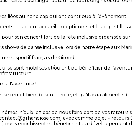
 pas hésité à échanger autour de leurs engins et de leurs
res liées au handicap qui ont contribué à l’évènement :
idents, pour leur accueil exceptionnel et leur gentillesse
 pour son concert lors de la fête inclusive organisée sur 
urs shows de danse inclusive lors de notre étape aux Mar
e et sportif français de Gironde,
s qui se sont mobilisés et/ou ont pu bénéficier de l’avent
 infrastructure,
ré à l'aventure !
se remet bien de son périple, et qu’il aura alimenté de 
 binômes, n’oubliez pas de nous faire part de vos retours 
contact@grhandiose.com) avec comme objet « retours 6
s...) nous enrichissent et bénéficient au développement