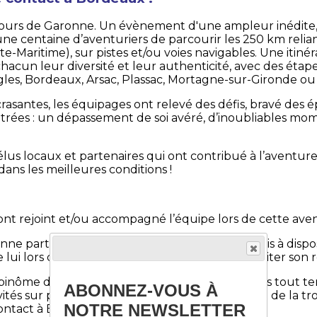
 6 jours de Garonne. Un évènement d'une ampleur inédite, i
une centaine d’aventuriers de parcourir les 250 km relia
Maritime), sur pistes et/ou voies navigables. Une itinér
 chacun leur diversité et leur authenticité, avec des étap
gles, Bordeaux, Arsac, Plassac, Mortagne-sur-Gironde o
asantes, les équipages ont relevé des défis, bravé des 
ontrées : un dépassement de soi avéré, d’inoubliables m
 élus locaux et partenaires qui ont contribué à l’aventu
ns les meilleures conditions !
nt rejoint et/ou accompagné l’équipe lors de cette aven
e partie de l’aventure avec nous et nous a mis à disposi
lui lors du périple et aura permis à Mel de faciliter son r
 binôme de Mel, avec des trottinettes électriques tout ter
ABONNEZ-VOUS À
tés sur piste, et a proposé le test du Swincar et de la tr
NOTRE NEWSLETTER
ontact à Bordeaux,