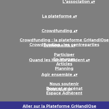
L'association
▴
▾
La plateforme
▴
▾
Crowdfunding
▴
▾
Crowdfunding : la plateforme GrHandiOse
Crowdfunding : les contreparties
Événements
▴
▾
Participer
En images
Quand les Handis Valident
▴
▾
Articles
Planning
Agir ensemble
▴
▾
Nous soutenir
Dons et mécénat
Boutique
▴
▾
Espace Adhérent
Aller sur la Plateforme GrHandiOse