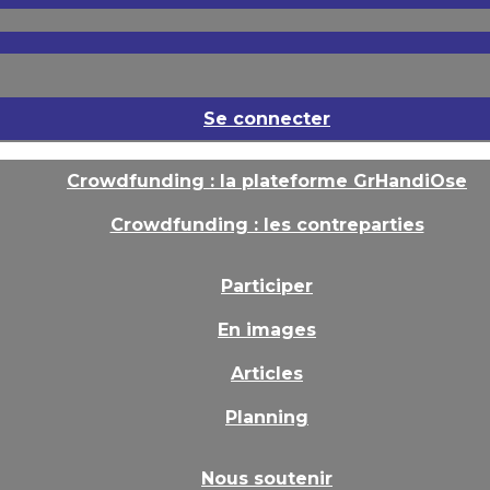
Se connecter
Crowdfunding : la plateforme GrHandiOse
Crowdfunding : les contreparties
Participer
En images
Articles
Planning
Nous soutenir