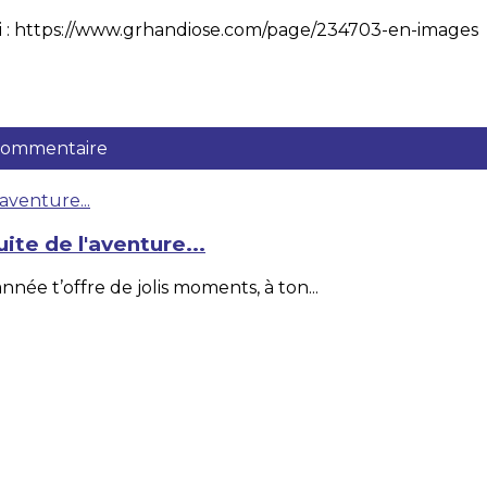
 ici : https://www.grhandiose.com/page/234703-en-images
 commentaire
ite de l'aventure...
née t’offre de jolis moments, à ton...