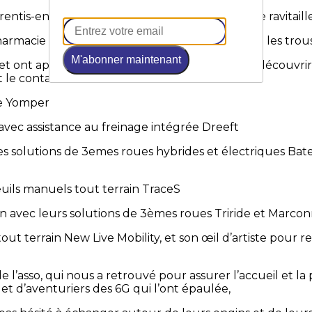
entis-en-Born, qui a participé à la fourniture de ravitail
harmacie Nadau à Parentis-en-Born, qui a fourni les trous
M'abonner maintenant
s et ont apporté leur bonne humeur pour faire découvrir 
le contact à Bordeaux :
le Yomper
 avec assistance au freinage intégrée Dreeft
es solutions de 3emes roues hybrides et électriques B
uils manuels tout terrain TraceS
n avec leurs solutions de 3èmes roues Triride et Marcon
tout terrain New Live Mobility, et son œil d’artiste pour 
 l’asso, qui nous a retrouvé pour assurer l’accueil et la 
t d’aventuriers des 6G qui l’ont épaulée,