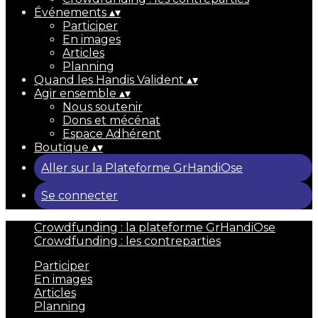
Événements
▴
▾
Participer
En images
Articles
Planning
Quand les Handis Valident
▴
▾
Agir ensemble
▴
▾
Nous soutenir
Dons et mécénat
Espace Adhérent
Boutique
▴
▾
Aller sur la Plateforme GrHandiOse
Se connecter
Crowdfunding : la plateforme GrHandiOse
Crowdfunding : les contreparties
Participer
En images
Articles
Planning