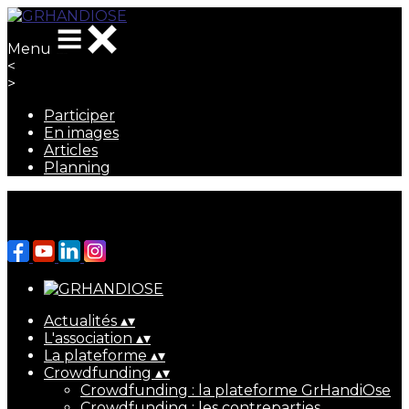
Menu
<
>
Participer
En images
Articles
Planning
Ajoutez un logo, un bouton, des réseaux sociaux
Cliquez pour éditer
Actualités
▴
▾
L'association
▴
▾
La plateforme
▴
▾
Crowdfunding
▴
▾
Crowdfunding : la plateforme GrHandiOse
Crowdfunding : les contreparties