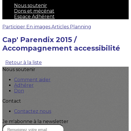
Nous soutenir
Dons et mécénat
Espace Adhérent
Participer
En images
Articles
Planning
Cap' Parendix 2015 /
Accompagnement accessibilité
Retour à la liste
Nous soutenir
Comment aider
Adhérer
Don
Contact
Contactez nous
Je m'abonne à la newsletter