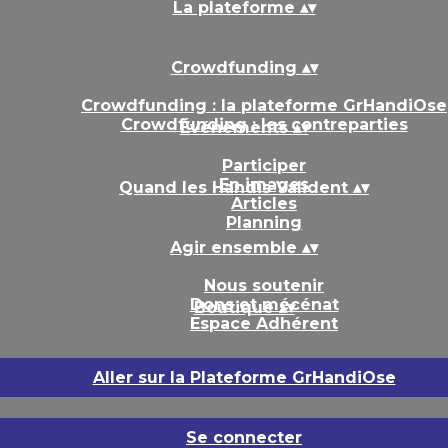
La plateforme
▴
▾
Crowdfunding
▴
▾
Crowdfunding : la plateforme GrHandiOse
Crowdfunding : les contreparties
Événements
▴
▾
Participer
En images
Quand les Handis Valident
▴
▾
Articles
Planning
Agir ensemble
▴
▾
Nous soutenir
Dons et mécénat
Boutique
▴
▾
Espace Adhérent
Aller sur la Plateforme GrHandiOse
Se connecter