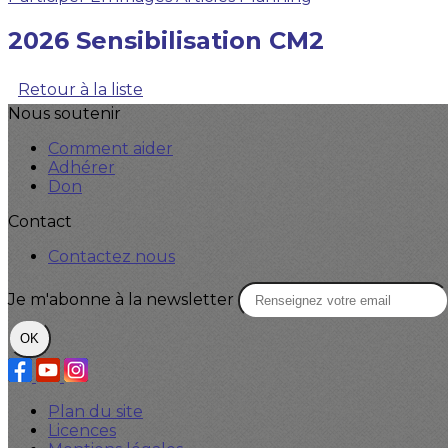
2026 Sensibilisation CM2
Retour à la liste
Nous soutenir
Comment aider
Adhérer
Don
Contact
Contactez nous
Je m'abonne à la newsletter
OK
Plan du site
Licences