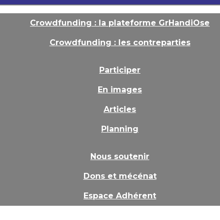
Crowdfunding : la plateforme GrHandiOse
Crowdfunding : les contreparties
Participer
En images
Articles
Planning
Nous soutenir
Dons et mécénat
Espace Adhérent