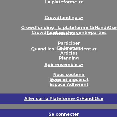
La plateforme
▴
▾
Crowdfunding
▴
▾
Crowdfunding : la plateforme GrHandiOse
Crowdfunding : les contreparties
Événements
▴
▾
Participer
En images
Quand les Handis Valident
▴
▾
Articles
Planning
Agir ensemble
▴
▾
Nous soutenir
Dons et mécénat
Boutique
▴
▾
Espace Adhérent
Aller sur la Plateforme GrHandiOse
Se connecter