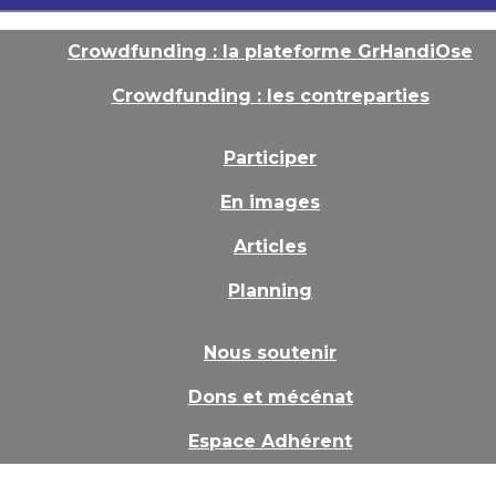
Crowdfunding : la plateforme GrHandiOse
Crowdfunding : les contreparties
Participer
En images
Articles
Planning
Nous soutenir
Dons et mécénat
Espace Adhérent