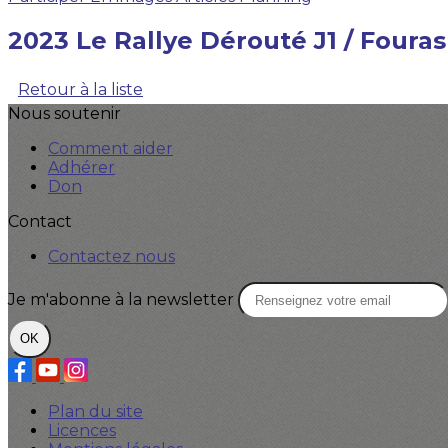
2023 Le Rallye Dérouté J1 / Fouras
Retour à la liste
Nous soutenir
Comment aider
Adhérer
Don
Contact
Contactez nous
Je m'abonne à la newsletter
OK
Plan du site
Licences