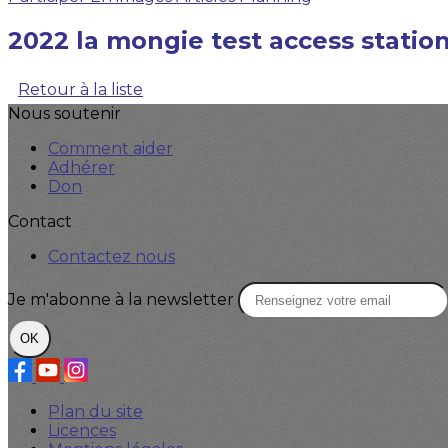
2022 la mongie test access statio
Retour à la liste
Nous soutenir
Comment aider
Adhérer
Don
Contact
Contactez nous
Je m'abonne à la newsletter
OK
Plan du site
Licences