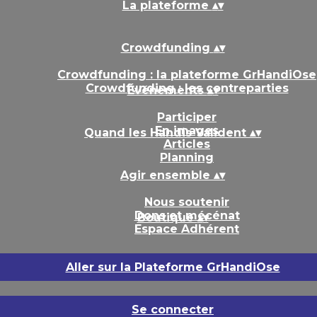
La plateforme
▴
▾
Crowdfunding
▴
▾
Crowdfunding : la plateforme GrHandiOse
Crowdfunding : les contreparties
Événements
▴
▾
Participer
En images
Quand les Handis Valident
▴
▾
Articles
Planning
Agir ensemble
▴
▾
Nous soutenir
Dons et mécénat
Boutique
▴
▾
Espace Adhérent
Aller sur la Plateforme GrHandiOse
Se connecter