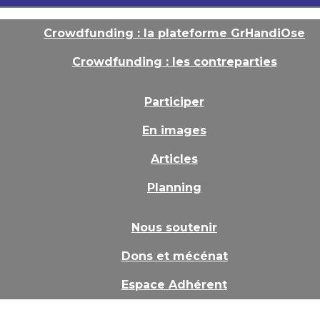
Crowdfunding : la plateforme GrHandiOse
Crowdfunding : les contreparties
Participer
En images
Articles
Planning
Nous soutenir
Dons et mécénat
Espace Adhérent