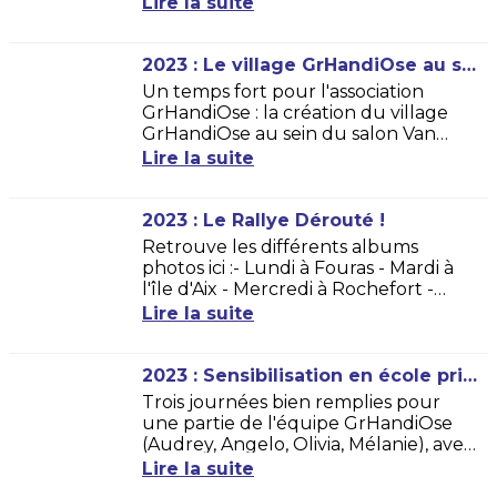
Lire la suite
Station de Peyragudes.Un
partenariat fructueux pour rendre...
2023 : Le village GrHandiOse au salon Van Expédition !
Un temps fort pour l'association
GrHandiOse : la création du village
GrHandiOse au sein du salon Van
Expédition. Une première mondiale
Lire la suite
qui s'est concrétisée grâce à Jacky...
2023 : Le Rallye Dérouté !
Retrouve les différents albums
photos ici :- Lundi à Fouras - Mardi à
l'île d'Aix - Mercredi à Rochefort -
Jeudi à La RochelleUne joyeuse
Lire la suite
cohorte de la différence en...
2023 : Sensibilisation en école primaire, Parentis-en-Born (40)
Trois journées bien remplies pour
une partie de l'équipe GrHandiOse
(Audrey, Angelo, Olivia, Mélanie), avec
trois classes à sensibiliser au handicap.
Lire la suite
Une demande que l'on ne...