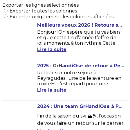
Exporter les lignes sélectionnées
Exporter toutes les colonnes
Exporter uniquement les colonnes affichées
Meilleurs voeux 2026 ! Retours sur 2025 et suite de l'aventure...
Bonjour !On espère que tu vas bien
et que cette fin d’année t’offre de
jolis moments, à ton rythme.Cette
année encore, GrHandiOse a été sur
Lire la suite
le terrain, dans les échanges, les...
2025 : GrHandiOse de retour à Peyragudes !
Retour sur notre séjour à
Peyragudes : une belle aventure en
mixitéEt c’est reparti pour une
nouvelle saison validée à la station de
Lire la suite
Peyragudes ! 🎿🏔️Grâce au
partenariat...
2024 : Une team GrHandiOse à Peyragudes !
Fin de la saison du ski 🏔️⛷️, l’occasion
de vous faire un retour sur le dernier
séjour d’une team GrHandiOse à la